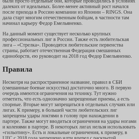
были просто отдельные бои, которые проводились в условиях
далеких от идеальных. Более-менее активный рост начался
после прихода в Россию компании из Японии – RINGS. Она
дала старт многим отечественным бойцам, в частности там
начинал карьеру Федор Емельяненко.
На данный момент существует несколько крупных
профессиональных лиг в России. Также есть любительская
лига – «Стрелка». Проводятся любительские первенства
страны, работает отечественная Федерация смешанных
единоборств, ею руководит на 2018 год Федор Емельяненко.
Правила
Несмотря на распространенное название, правил в СБИ
(смешанные боевые искусства) достаточно много. В первую
очередь имеются ограничения на технику. Тут нужно
отметить, что есть однозначно запрещенные приемы, а есть
спорные. Вторые могут запрещаться в отдельных случаях или
лигах. К примеру, в большей части любительских лиг
запрещены удары локтями в голову при нахождении в
партере. Также могут вводиться ограничения на удары ногами
и коленями в партере. В некоторых лигах нельзя использовать
«гильотину». Есть и локальные ограничения, к примеру, в
UFC с 2018 года запрещено идти вперед с раскрытой