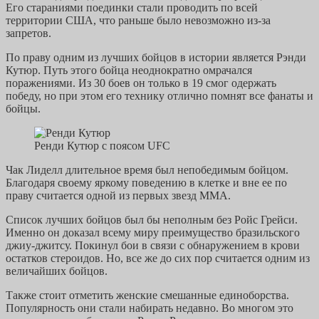
Его стараниями поединки стали проводить по всей
территории США, что раньше было невозможно из-за
запретов.
По праву одним из лучших бойцов в истории является Рэнди
Кутюр. Путь этого бойца неоднократно омрачался
поражениями. Из 30 боев он только в 19 смог одержать
победу, но при этом его технику отлично помнят все фанаты и
бойцы.
Ренди Кутюр с поясом UFC
Чак Лиделл длительное время был непобедимым бойцом.
Благодаря своему яркому поведению в клетке и вне ее по
праву считается одной из первых звезд ММА.
Список лучших бойцов был бы неполным без Ройс Грейси.
Именно он доказал всему миру преимущество бразильского
джиу-джитсу. Покинул бои в связи с обнаружением в крови
остатков стероидов. Но, все же до сих пор считается одним из
величайших бойцов.
Также стоит отметить женские смешанные единоборства.
Популярность они стали набирать недавно. Во многом это