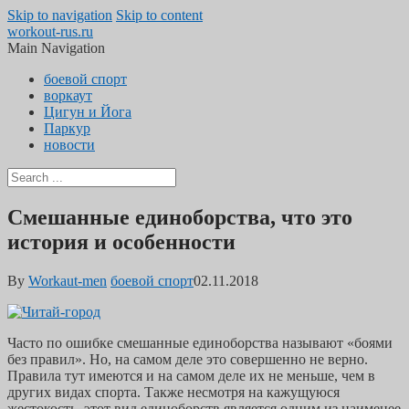
Skip to navigation
Skip to content
workout-rus.ru
Main Navigation
боевой спорт
воркаут
Цигун и Йога
Паркур
новости
Смешанные единоборства, что это
история и особенности
By
Workaut-men
боевой спорт
02.11.2018
Часто по ошибке смешанные единоборства называют «боями
без правил». Но, на самом деле это совершенно не верно.
Правила тут имеются и на самом деле их не меньше, чем в
других видах спорта. Также несмотря на кажущуюся
жестокость, этот вид единоборств является одним из наименее