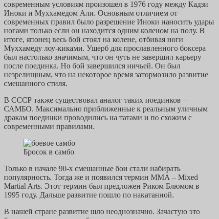
современным условиям произошел в 1976 году между Кадзи
Иноки и Муххамедом Али. Основным отличием от
современных правил было разрешение Иноки наносить удары
ногами только если он находится одним коленом на полу. В
итоге, японец весь бой стоял на колене, отбивая ноги
Муххамеду лоу-киками. Ущерб для прославленного боксера
был настолько значимым, что он чуть не завершил карьеру
после поединка. Но бой завершился ничьей. Он был
незрелищным, что на некоторое время затормозило развитие
смешанного стиля.
В СССР также существовал аналог таких поединков –
САМБО. Максимально приближенные к реальным уличным
дракам поединки проводились на татами и по схожим с
современными правилами.
Бросок в самбо
Только в начале 90-х смешанные бои стали набирать
популярность. Тогда же и появился термин ММА – Mixed
Martial Arts. Этот термин был предложен Риком Блюмом в
1995 году. Дальше развитие пошло по накатанной.
В нашей стране развитие шло неоднозначно. Зачастую это