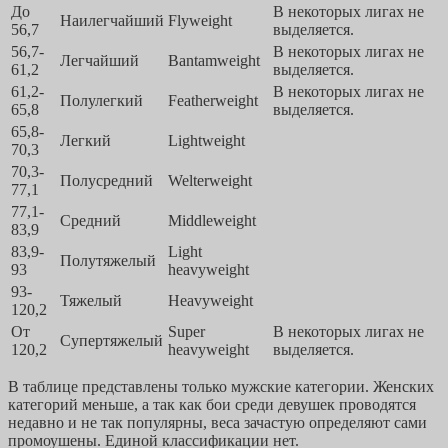
До
В некоторых лигах не
Наилегчайший
Flyweight
56,7
выделяется.
56,7-
В некоторых лигах не
Легчайший
Bantamweight
61,2
выделяется.
61,2-
В некоторых лигах не
Полулегкий
Featherweight
65,8
выделяется.
65,8-
Легкий
Lightweight
70,3
70,3-
Полусредний
Welterweight
77,1
77,1-
Средний
Middleweight
83,9
83,9-
Light
Полутяжелый
93
heavyweight
93-
Тяжелый
Heavyweight
120,2
От
Super
В некоторых лигах не
Супертяжелый
120,2
heavyweight
выделяется.
В таблице представлены только мужские категории. Женских
категорий меньше, а так как бои среди девушек проводятся
недавно и не так популярны, веса зачастую определяют сами
промоушены. Единой классификации нет.