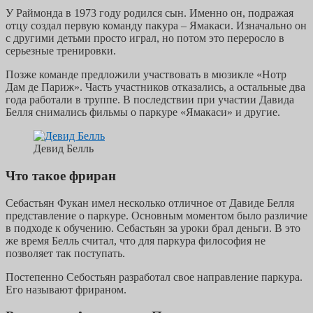
У Раймонда в 1973 году родился сын. Именно он, подражая
отцу создал первую команду пакура – Ямакаси. Изначально он
с другими детьми просто играл, но потом это переросло в
серьезные тренировки.
Позже команде предложили участвовать в мюзикле «Нотр
Дам де Париж». Часть участников отказались, а остальные два
года работали в труппе. В последствии при участии Давида
Белля снимались фильмы о паркуре «Ямакаси» и другие.
Девид Белль
Что такое фриран
Себастьян Фукан имел несколько отличное от Давиде Белля
представление о паркуре. Основным моментом было различие
в подходе к обучению. Себастьян за уроки брал деньги. В это
же время Белль считал, что для паркура философия не
позволяет так поступать.
Постепенно Себостьян разработал свое направление паркура.
Его называют фрираном.