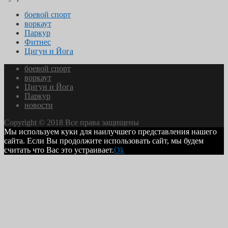
боевой спорт
воркаут
Паркур
Фитнес
Цигун и Йога
боевой спорт
воркаут
Цигун и Йога
Паркур
новости
Copyright © 2018 Все права защищены
Мы используем куки для наилучшего представления нашего
сайта. Если Вы продолжите использовать сайт, мы будем
считать что Вас это устраивает.
Ok