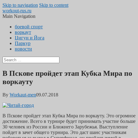
Skip to navigation
Skip to content
workout-rus.ru
Main Navigation
боевой спорт
воркаут
Цигун и Йога
Паркур
новости
В Пскове пройдет этап Кубка Мира по
воркауту
By
Workaut-men
09.07.2018
В Пскове пройдет этап Кубка Мира по воркауту. Это огромное
достижение. Всего в турнире будет принимать участие больше
30 человек из России и Ближнего Зарубежья. Выступление
пойдет в зачет общего турнира. Это даст шанс участникам
побороться за выход в Суперфинал, он пройдет зимой в