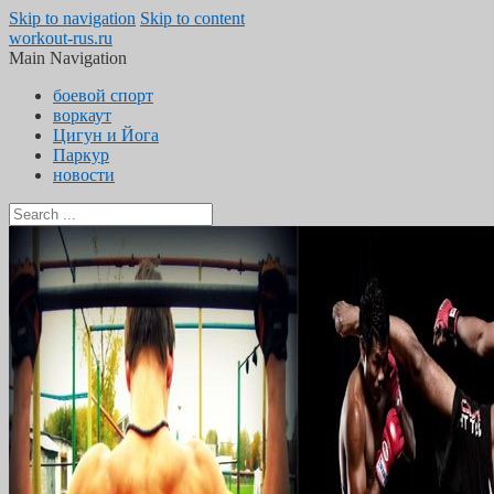
Skip to navigation
Skip to content
workout-rus.ru
Main Navigation
боевой спорт
воркаут
Цигун и Йога
Паркур
новости