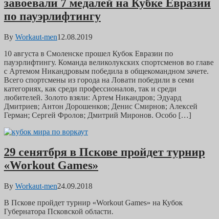
завоевали 7 медалей на Кубке Евразии
по пауэрлифтингу
By
Workaut-men
12.08.2019
10 августа в Смоленске прошел Кубок Евразии по
пауэрлифтингу. Команда великолукских спортсменов во главе
с Артемом Никандровым победила в общекомандном зачете.
Всего спортсмены из города на Ловати победили в семи
категориях, как среди профессионалов, так и среди
любителей. Золото взяли: Артем Никандров; Эдуард
Дмитриев; Антон Дорошенков; Денис Смирнов; Алексей
Герман; Сергей Фролов; Дмитрий Миронов. Особо […]
29 сенятбря в Пскове пройдет турнир
«Workout Games»
By
Workaut-men
24.09.2018
В Пскове пройдет турнир «Workout Games» на Кубок
Губернатора Псковской области.