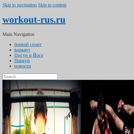
Skip to navigation
Skip to content
workout-rus.ru
Main Navigation
боевой спорт
воркаут
Цигун и Йога
Паркур
новости