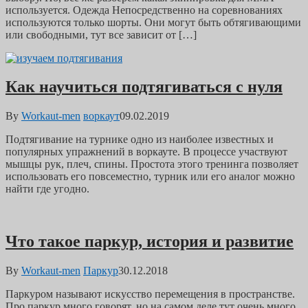
используется. Одежда Непосредственно на соревнованиях
используются только шорты. Они могут быть обтягивающими
или свободными, тут все зависит от […]
Как научиться подтягиваться с нуля
By
Workaut-men
воркаут
09.02.2019
Подтягивание на турнике одно из наиболее известных и
популярных упражнений в воркауте. В процессе участвуют
мышцы рук, плеч, спины. Простота этого тренинга позволяет
использовать его повсеместно, турник или его аналог можно
найти где угодно.
Что такое паркур, история и развитие
By
Workaut-men
Паркур
30.12.2018
Паркуром называют искусство перемещения в пространстве.
Про паркур много говорят, но на самом деле тут очень много