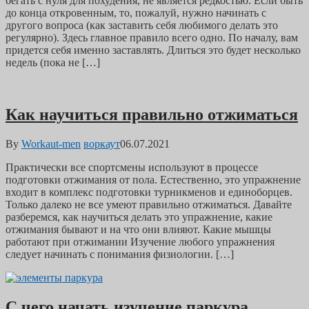
бегать с нуля для похудения, не является редкостью. Если быть
до конца откровенным, то, пожалуй, нужно начинать с
другого вопроса (как заставить себя любимого делать это
регулярно). Здесь главное правило всего одно. По началу, вам
придется себя именно заставлять. Длиться это будет несколько
недель (пока не […]
Как научиться правильно отжиматься
By
Workaut-men
воркаут
06.07.2021
Практически все спортсмены используют в процессе
подготовки отжимания от пола. Естественно, это упражнение
входит в комплекс подготовки турникменов и единоборцев.
Только далеко не все умеют правильно отжиматься. Давайте
разберемся, как научиться делать это упражнение, какие
отжимания бывают и на что они влияют. Какие мышцы
работают при отжимании Изучение любого упражнения
следует начинать с понимания физиологии. […]
С чего начать изучение паркура